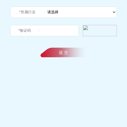
*
所属行业
*
验证码
提 交